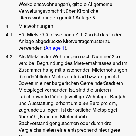
Werkdienstwohnungen), gilt die Allgemeine
Verwaltungsvorschrift über Kirchliche
Dienstwohnungen gemäß Anlage 5.
4
Mietwohnungen
4.1
Für Mietverhältnisse nach Ziff. 2 a) ist das in der
Anlage abgedruckte Mietvertragsmuster zu
verwenden (
Anlage 1
).
4.2
Als Mietzins für Wohnungen nach Nummer 2 a)
wird bei Begründung des Mietverhältnisses und im
Zusammenhang mit anstehenden Mieterhöhungen
die ortsübliche Miete vereinbart bzw. angesetzt.
Soweit in einer bürgerlichen Gemeinde/Stadt ein
Mietspiegel vorhanden ist, sind die unteren
Tabellenwerte für die jeweilige Wohnlage, Baujahr
und Ausstattung, erhöht um 0,36 Euro pro qm,
zugrunde zu legen. Ist der örtliche Mietspiegel
überhöht, kann der Mieter durch
Sachverständigengutachten oder durch drei
Vergleichsmieten eine entsprechend niedrigere