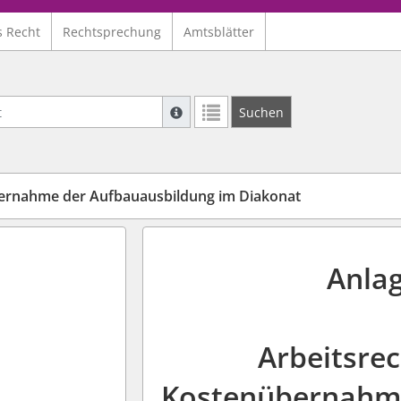
s Recht
Rechtsprechung
Amtsblätter
Suche mit Platzhalter "*", Bsp. Pfarrer*,
Suchen
Weitere Suchoperatoren finden Sie in un
rnahme der Aufbauausbildung im Diakonat
Anlag
Arbeitsrec
Kostenübernahme