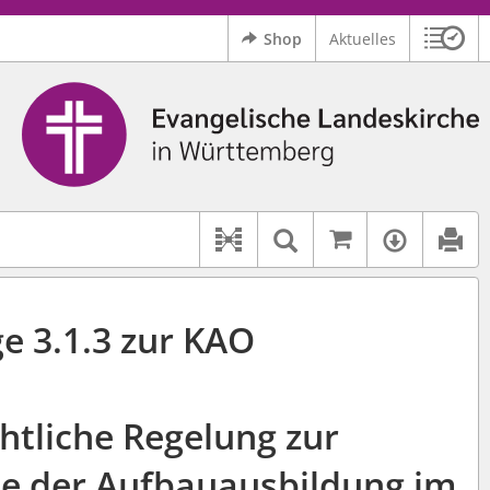
Shop
Aktuelles
Sitzu
Logo Ev. Landeskirche in Württemberg
 findet auch: "Pfarrerinitiative" oder "Pfarrerausschuss".
serer Hilfe.
Auf kirchenr
Textsuche im D
Verfüg
Dokument-Beziehungen
e 3.1.3 zur KAO
htliche Regelung zur
 der Aufbauausbildung im